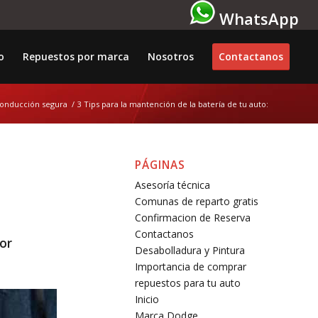
WhatsApp
o
Repuestos por marca
Nosotros
Contactanos
conducción segura
/
3 Tips para la mantención de la batería de tu auto:
PÁGINAS
Asesoría técnica
Comunas de reparto gratis
Confirmacion de Reserva
Contactanos
por
Desabolladura y Pintura
Importancia de comprar
repuestos para tu auto
Inicio
Marca Dodge