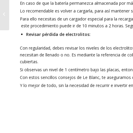
En caso de que la batería permanezca almacenada por más
Le Blanc te aconseja:
Lo recomendable es volver a cargarla, para así mantener s
lo que debes llevar en
tu auto en la
Para ello necesitas de un cargador especial para la recarg
temporada de inv...
este procedimiento puede ir de 10 minutos a 2 horas. Seg
Revisar pérdida de electrolitos:
Con regularidad, debes revisar los niveles de los electrolit
necesitan de llenado o no. Es mediante la referencia de c
cubiertas.
Si observas un nivel de 1 centímetro bajo las placas, enton
Con estos sencillos consejos de Le Blanc, te aseguramos 
Y lo mejor de todo, sin la necesidad de recurrir e invertir en