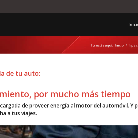
Inici
Tú estás aquí:
Inicio
/
Tips 
ía de tu auto:
amiento, por mucho más tiempo
encargada de proveer energía al motor del automóvil. Y 
ha a tus viajes
.