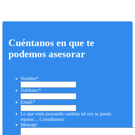
Cuéntanos en que te
podemos asesorar
Nombre
*
Teléfono:
*
Email:
*
Lo que estás pensando cambiar tal vez se pueda
reparar.... Consúltanos!
Mensaje: